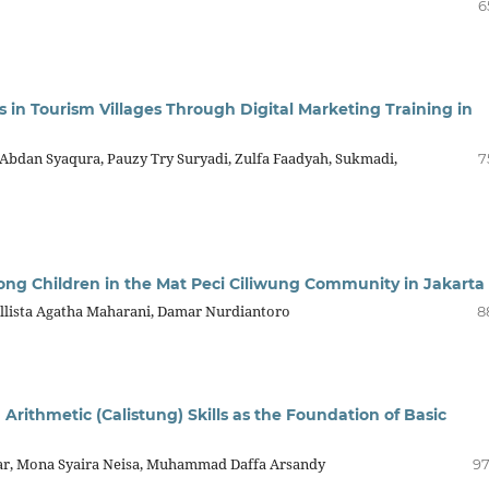
6
 in Tourism Villages Through Digital Marketing Training in
bdan Syaqura, Pauzy Try Suryadi, Zulfa Faadyah, Sukmadi,
7
ong Children in the Mat Peci Ciliwung Community in Jakarta
Callista Agatha Maharani, Damar Nurdiantoro
8
Arithmetic (Calistung) Skills as the Foundation of Basic
diar, Mona Syaira Neisa, Muhammad Daffa Arsandy
97