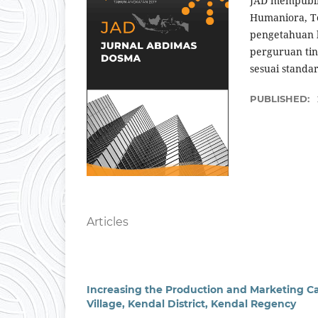
JAD mempublis
Humaniora, Te
pengetahuan l
perguruan ting
sesuai standar
PUBLISHED:
Articles
Increasing the Production and Marketing Ca
Village, Kendal District, Kendal Regency