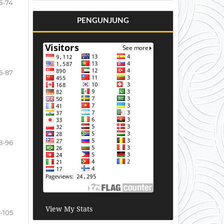
5-74
PENGUNJUNG
5-87
8-96
View My Stats
-105