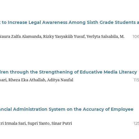
t to Increase Legal Awareness Among Sixth Grade Students 
ra Zalfa Alamunda, Rizky Yasyakiib Yusuf, Verlyta Salsabila, M.
106
en through the Strengthening of Educative Media Literacy
ari, Rheza Eka Athallah, Aditya Naufal
11
ancial Administration System on the Accuracy of Employee
ri Irmala Sari, Supri Yanto, Sinar Putri
12