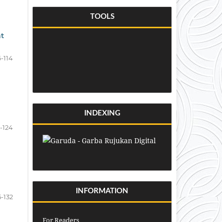
TOOLS
at
-114
INDEXING
5-124
INFORMATION
5-132
For Readers