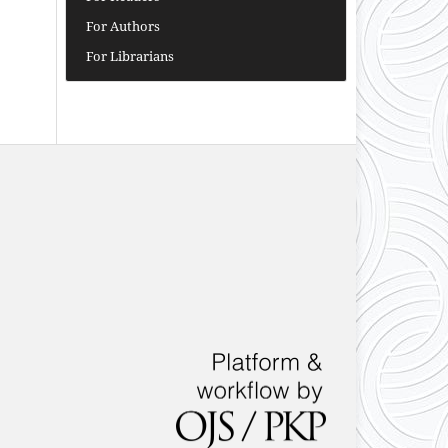
For Authors
For Librarians